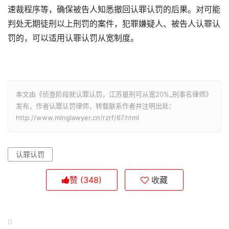
速裁程序等，确保被告人知悉撤回认罪认罚的后果。对可能
判处无期徒刑以上刑罚的案件，犯罪嫌疑人、被告人认罪认
罚的，可以适用认罪认罚从宽制度。
本文由《侦查阶段就认罪认罚，江苏量刑可从宽20%_刑事名律师》
发布，作者认罪认罚律师，转载联系作者并注明出处：
http://www.minglawyer.cn/rzrf/67.html
认罪认罚
赞
(348)
收藏
0