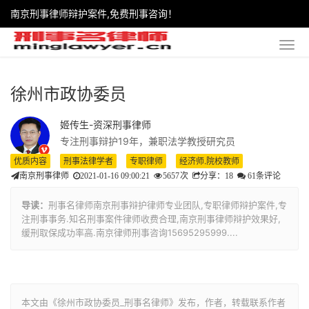
南京刑事律师辩护案件,免费刑事咨询！
徐州市政协委员
姬传生-资深刑事律师
专注刑事辩护19年，兼职法学教授研究员
优质内容
刑事法律学者
专职律师
经济师.院校教师
南京刑事律师
2021-01-16 09:00:21
5657
次
分享：18
61条评论
导读：
刑事名律师南京刑事辩护律师专业团队,专职律师辩护案件,专
注刑事事务.知名刑事案件律师收费合理,南京刑事律师辩护效果好,
缓刑取保成功率高.南京律师刑事咨询15695295999....
本文由《徐州市政协委员_刑事名律师》发布，作者，转载联系作者