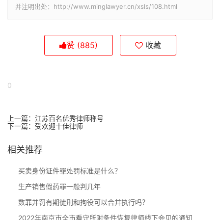
并注明出处：http://www.minglawyer.cn/xsls/108.html
赞
(885)
收藏
0
上一篇：
江苏百名优秀律师称号
下一篇：
受欢迎十佳律师
相关推荐
买卖身份证件罪处罚标准是什么？
生产销售假药罪一般判几年
数罪并罚有期徒刑和拘役可以合并执行吗？
2022年南京市全市看守所附条件恢复律师线下会见的通知